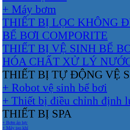
+ Máy bơm
THIẾT BỊ LỌC KHÔNG 
BỂ BƠI COMPORITE
THIẾT BỊ VỆ SINH BỂ BƠ
HÓA CHẤT XỬ LÝ NƯỚ
THIẾT BỊ TỰ ĐỘNG VỆ S
+ Robot vệ sinh bể bơi
+ Thiết bị điều chỉnh định 
THIẾT BỊ SPA
+ Bơm áp lực
+ Máy tạo khí