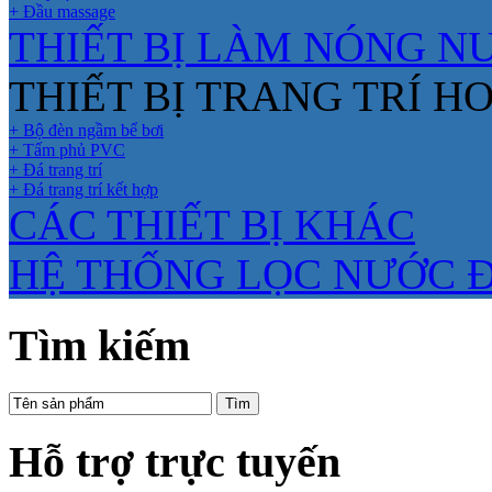
+ Đầu massage
THIẾT BỊ LÀM NÓNG N
THIẾT BỊ TRANG TRÍ H
+ Bộ đèn ngầm bể bơi
+ Tấm phủ PVC
+ Đá trang trí
+ Đá trang trí kết hợp
CÁC THIẾT BỊ KHÁC
HỆ THỐNG LỌC NƯỚC 
Tìm kiếm
Hỗ trợ trực tuyến