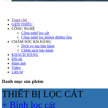
TOÀN V
Trang chủ
GIỚI THIỆU
CÔNG NGHỆ
Công nghệ lọc cát
Công nghệ lọc không đường ống
CHĂM SÓC KH.HÀNG
Dịch vụ sau bán hàng
Chính sách bảo hành
KHÁCH HÀNG
Đối tác
Hình ảnh
Video
Liên hệ
Danh mục sản phẩm
THIẾT BỊ LỌC CÁT
+ Bình lọc cát