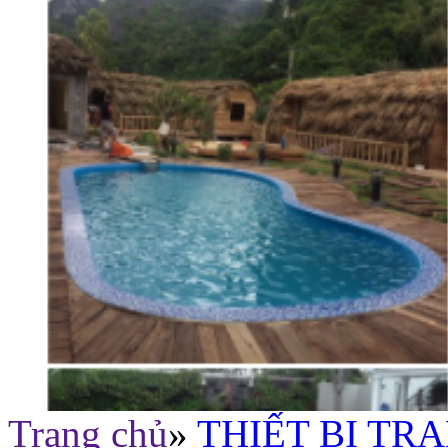
Trang chủ
»
THIẾT BỊ TR