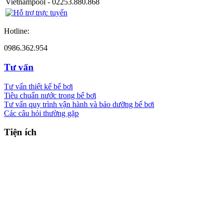
Vietnampool - 02253.880.868
Hotline:
0986.362.954
Tư vấn
Tư vấn thiết kế bể bơi
Tiêu chuẩn nước trong bể bơi
Tư vấn quy trình vận hành và bảo dưỡng bể bơi
Các câu hỏi thường gặp
Tiện ích