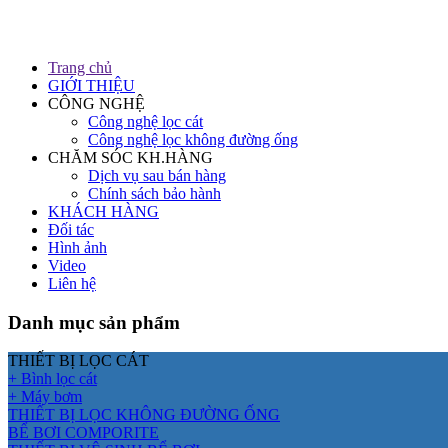
Trang chủ
GIỚI THIỆU
CÔNG NGHỆ
Công nghệ lọc cát
Công nghệ lọc không đường ống
CHĂM SÓC KH.HÀNG
Dịch vụ sau bán hàng
Chính sách bảo hành
KHÁCH HÀNG
Đối tác
Hình ảnh
Video
Liên hệ
Danh mục sản phẩm
THIẾT BỊ LỌC CÁT
+ Bình lọc cát
+ Máy bơm
THIẾT BỊ LỌC KHÔNG ĐƯỜNG ỐNG
BỂ BƠI COMPORITE