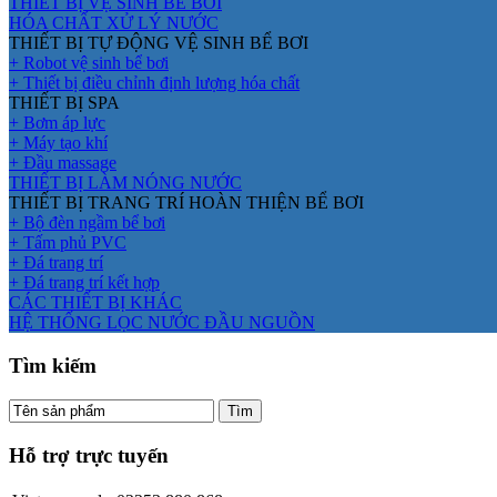
THIẾT BỊ VỆ SINH BỂ BƠI
HÓA CHẤT XỬ LÝ NƯỚC
THIẾT BỊ TỰ ĐỘNG VỆ SINH BỂ BƠI
+ Robot vệ sinh bể bơi
+ Thiết bị điều chỉnh định lượng hóa chất
THIẾT BỊ SPA
+ Bơm áp lực
+ Máy tạo khí
+ Đầu massage
THIẾT BỊ LÀM NÓNG NƯỚC
THIẾT BỊ TRANG TRÍ HOÀN THIỆN BỂ BƠI
+ Bộ đèn ngầm bể bơi
+ Tấm phủ PVC
+ Đá trang trí
+ Đá trang trí kết hợp
CÁC THIẾT BỊ KHÁC
HỆ THỐNG LỌC NƯỚC ĐẦU NGUỒN
Tìm kiếm
Hỗ trợ trực tuyến