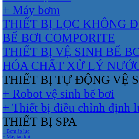
+ Máy bơm
THIẾT BỊ LỌC KHÔNG 
BỂ BƠI COMPORITE
THIẾT BỊ VỆ SINH BỂ BƠ
HÓA CHẤT XỬ LÝ NƯỚ
THIẾT BỊ TỰ ĐỘNG VỆ S
+ Robot vệ sinh bể bơi
+ Thiết bị điều chỉnh định 
THIẾT BỊ SPA
+ Bơm áp lực
+ Máy tạo khí