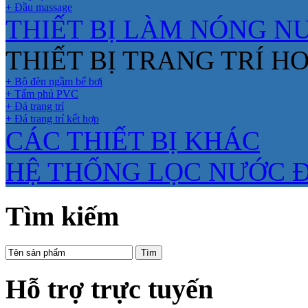
+ Đầu massage
THIẾT BỊ LÀM NÓNG N
THIẾT BỊ TRANG TRÍ H
+ Bộ đèn ngầm bể bơi
+ Tấm phủ PVC
+ Đá trang trí
+ Đá trang trí kết hợp
CÁC THIẾT BỊ KHÁC
HỆ THỐNG LỌC NƯỚC 
Tìm kiếm
Hỗ trợ trực tuyến