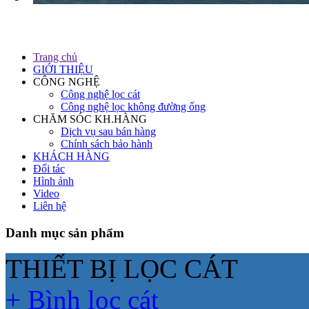
TOÀN VI
Trang chủ
GIỚI THIỆU
CÔNG NGHỆ
Công nghệ lọc cát
Công nghệ lọc không đường ống
CHĂM SÓC KH.HÀNG
Dịch vụ sau bán hàng
Chính sách bảo hành
KHÁCH HÀNG
Đối tác
Hình ảnh
Video
Liên hệ
Danh mục sản phẩm
THIẾT BỊ LỌC CÁT
+ Bình lọc cát