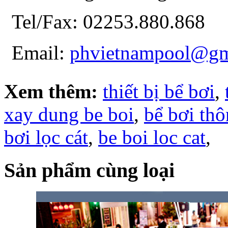
Tel/Fax: 02253.880.868
Email:
phvietnampool@gm
Xem thêm:
thiết bị bể bơi
,
xay dung be boi
,
bể bơi th
bơi lọc cát
,
be boi loc cat
,
Sản phẩm cùng loại