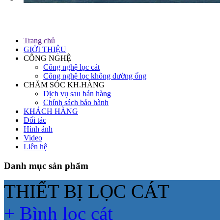
Trang chủ
GIỚI THIỆU
CÔNG NGHỆ
Công nghệ lọc cát
Công nghệ lọc không đường ống
CHĂM SÓC KH.HÀNG
Dịch vụ sau bán hàng
Chính sách bảo hành
KHÁCH HÀNG
Đối tác
Hình ảnh
Video
Liên hệ
Danh mục sản phẩm
THIẾT BỊ LỌC CÁT
+ Bình lọc cát