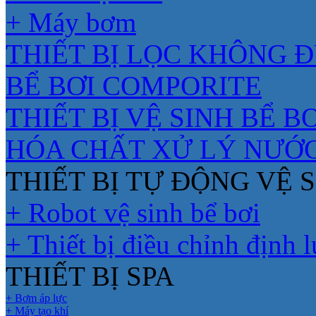
+ Máy bơm
THIẾT BỊ LỌC KHÔNG 
BỂ BƠI COMPORITE
THIẾT BỊ VỆ SINH BỂ BƠ
HÓA CHẤT XỬ LÝ NƯỚ
THIẾT BỊ TỰ ĐỘNG VỆ S
+ Robot vệ sinh bể bơi
+ Thiết bị điều chỉnh định 
THIẾT BỊ SPA
+ Bơm áp lực
+ Máy tạo khí