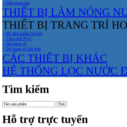
+ Đầu massage
THIẾT BỊ LÀM NÓNG N
THIẾT BỊ TRANG TRÍ H
+ Bộ đèn ngầm bể bơi
+ Tấm phủ PVC
+ Đá trang trí
+ Đá trang trí kết hợp
CÁC THIẾT BỊ KHÁC
HỆ THỐNG LỌC NƯỚC 
Tìm kiếm
Hỗ trợ trực tuyến