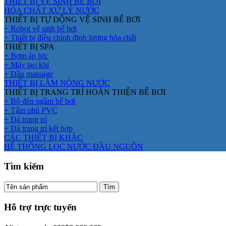
THIẾT BỊ VỆ SINH BỂ BƠI
HÓA CHẤT XỬ LÝ NƯỚC
THIẾT BỊ TỰ ĐỘNG VỆ SINH BỂ BƠI
+ Robot vệ sinh bể bơi
+ Thiết bị điều chỉnh định lượng hóa chất
THIẾT BỊ SPA
+ Bơm áp lực
+ Máy tạo khí
+ Đầu massage
THIẾT BỊ LÀM NÓNG NƯỚC
THIẾT BỊ TRANG TRÍ HOÀN THIỆN BỂ BƠI
+ Bộ đèn ngầm bể bơi
+ Tấm phủ PVC
+ Đá trang trí
+ Đá trang trí kết hợp
CÁC THIẾT BỊ KHÁC
HỆ THỐNG LỌC NƯỚC ĐẦU NGUỒN
Tìm kiếm
Hỗ trợ trực tuyến