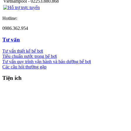
Vietnampool - 02253.880.868
Hotline:
0986.362.954
Tư vấn
Tư vấn thiết kế bể bơi
Tiêu chuẩn nước trong bể bơi
Tư vấn quy trình vận hành và bảo dưỡng bể bơi
Các câu hỏi thường gặp
Tiện ích