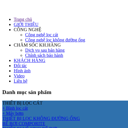
Trang chủ
GIỚI THIỆU
CÔNG NGHỆ
Công nghệ lọc cát
Công nghệ lọc không đường ống
CHĂM SÓC KH.HÀNG
Dịch vụ sau bán hàng
Chính sách bảo hành
KHÁCH HÀNG
Đối tác
Hình ảnh
Video
Liên hệ
Danh mục sản phẩm
THIẾT BỊ LỌC CÁT
+ Bình lọc cát
+ Máy bơm
THIẾT BỊ LỌC KHÔNG ĐƯỜNG ỐNG
BỂ BƠI COMPORITE