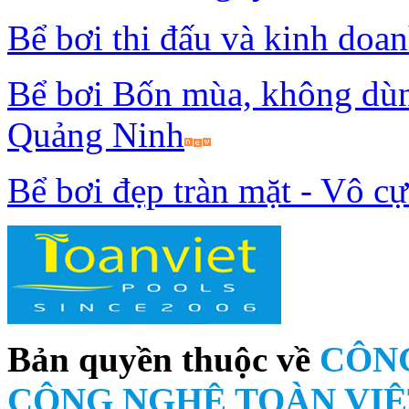
Bể bơi thi đấu và kinh doa
Bể bơi Bốn mùa, không dùn
Quảng Ninh
Bể bơi đẹp tràn mặt - Vô c
Bản quyền thuộc về
CÔNG
CÔNG NGHỆ TOÀN VIỆ