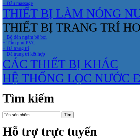
+ Đầu massage
THIẾT BỊ LÀM NÓNG N
THIẾT BỊ TRANG TRÍ H
+ Bộ đèn ngầm bể bơi
+ Tấm phủ PVC
+ Đá trang trí
+ Đá trang trí kết hợp
CÁC THIẾT BỊ KHÁC
HỆ THỐNG LỌC NƯỚC 
Tìm kiếm
Hỗ trợ trực tuyến