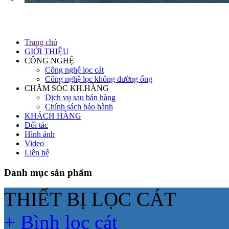
Trang chủ
GIỚI THIỆU
CÔNG NGHỆ
Công nghệ lọc cát
Công nghệ lọc không đường ống
CHĂM SÓC KH.HÀNG
Dịch vụ sau bán hàng
Chính sách bảo hành
KHÁCH HÀNG
Đối tác
Hình ảnh
Video
Liên hệ
Danh mục sản phẩm
THIẾT BỊ LỌC CÁT
+ Bình lọc cát