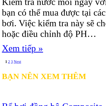
Kiểm tra nước mỗi ngày vớ
bạn có thể mua được tại các
bơi. Việc kiểm tra này sẽ c
hoặc điều chỉnh độ PH…
Xem tiếp »
1
2
3
Next
BẠN NÊN XEM THÊM
Bài đọc nhiều nhất