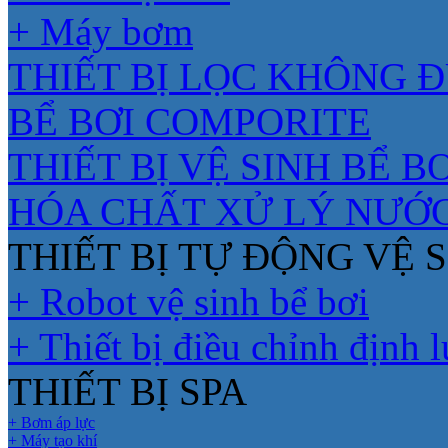
+ Máy bơm
THIẾT BỊ LỌC KHÔNG 
BỂ BƠI COMPORITE
THIẾT BỊ VỆ SINH BỂ BƠ
HÓA CHẤT XỬ LÝ NƯỚ
THIẾT BỊ TỰ ĐỘNG VỆ S
+ Robot vệ sinh bể bơi
+ Thiết bị điều chỉnh định 
THIẾT BỊ SPA
+ Bơm áp lực
+ Máy tạo khí